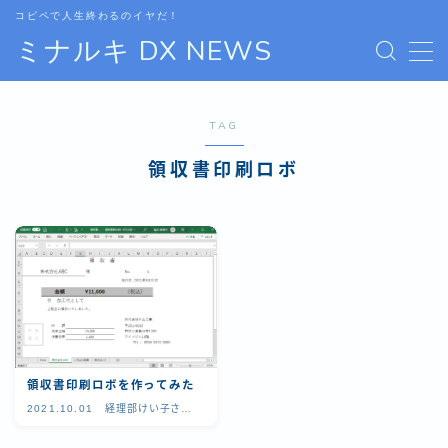
コピペで人生終わるのイヤだ！
ミナルキ DX NEWS
MENU
TAG
HOME
領収書印刷ロボ
ニュース
お問合わせ
運営
領収書印刷ロボを作ってみた
2021.10.01
経理部けい子さん
のRPA奮闘記