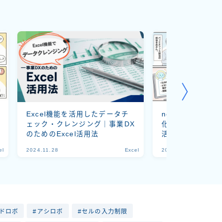
Excel機能を活用したデータチ
note 生成AIでE
ェック・クレンジング｜事業DX
化アシストを始め
のためのExcel活用法
活用01-
el
2024.11.28
Excel
2025.12.09
ードロボ
アシロボ
セルの入力制限