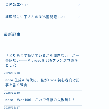
業務効率化
4
経理部けい子さんのRPA奮闘記
14
最新記事
「とりあえず動いているから問題ない」が一
番危ない——Microsoft 365プラン選びの落
とし穴
2026/02/18
note 生成AI時代に、私がExcel初心者向け記
事を書く理由
2025/12/30
note Week06：これで保存の失敗無し！
2025/12/17